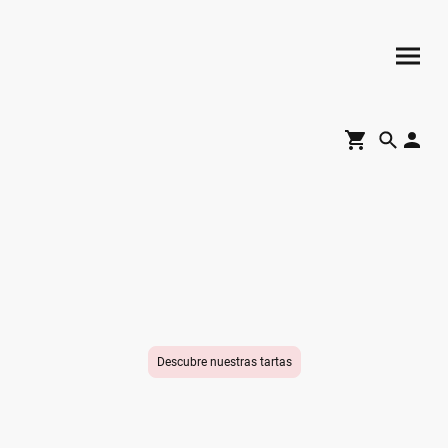
Las mejores tartas de
Madrid
Las tartas más ricas y bonitas de Madrid. Puedes comprar tartas sencillas
para tus reuniones, así como
personalizar tu tarta para bodas, cumpleaños, bautizos, comuniones,
empresas y todos tus eventos.
Descubre nuestras tartas